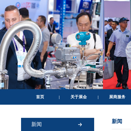
首页
关于展会
展商服务
|
|
新闻
新闻