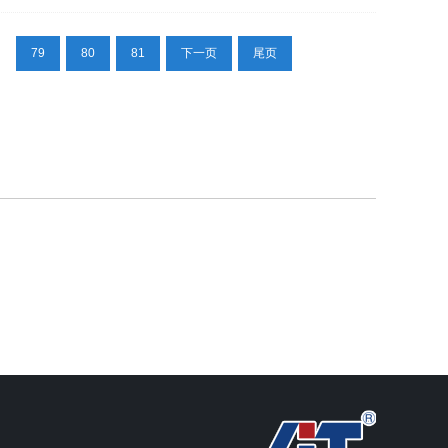
79
80
81
下一页
尾页