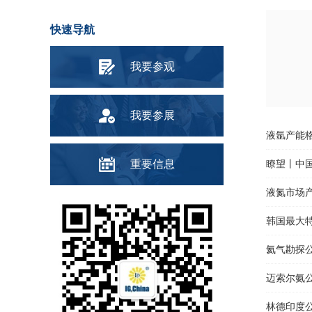
快速导航
我要参观
我要参展
液氩产能
重要信息
瞭望丨中国
液氮市场
韩国最大特
氦气勘探公司
迈索尔氨公
林德印度