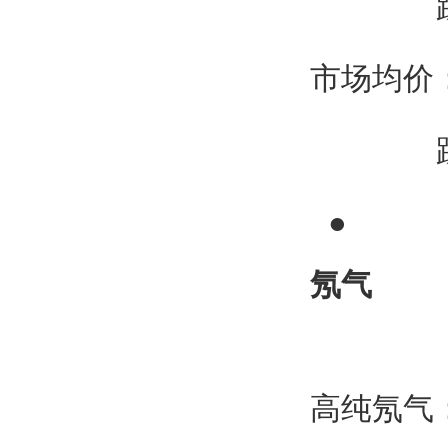
跌30
市场均价：2
跌40
●
氖气
高纯氖气：