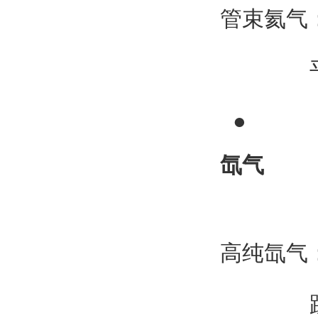
管束氦气：
平
●
氙气
高纯氙气：2
跌100