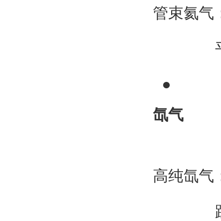
管束氦气：
平
●
氙气
高纯氙气：1
跌50