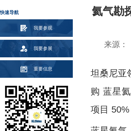
氦气勘探
快速导航
我要参观
来源： 
我要参展
重要信息
坦桑尼亚领
购 蓝星氦气（
项目 5
蓝星氦气（