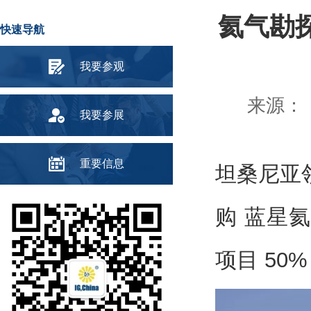
氦气勘探
快速导航
我要参观
来源： 
我要参展
重要信息
坦桑尼亚领
购 蓝星氦气（
项目 5