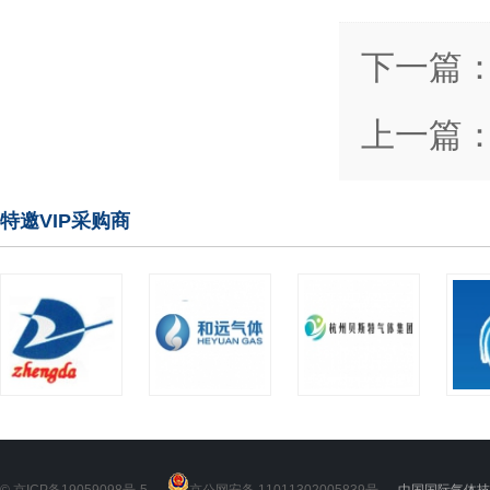
下一篇
上一篇
特邀VIP采购商