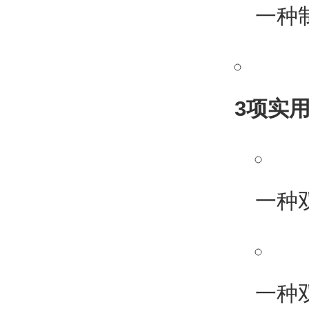
一种
3项实
一种
一种