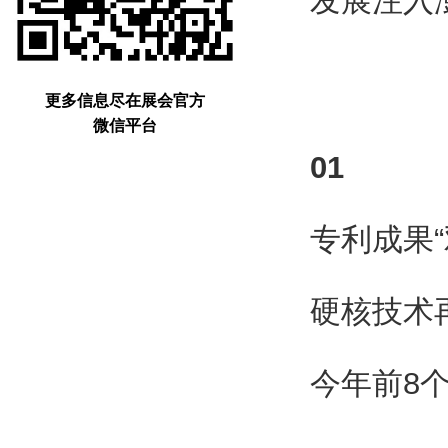
发展注入
更多信息尽在展会官方
微信平台
01
专利成果“
硬核技术
今年前8