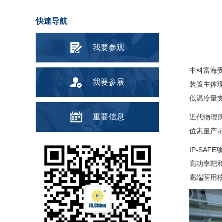
快速导航
我要参观
中科富海受
我要参展
装置主体现
低温冷量
重要信息
近代物理
位素量产示
IP-SA
高功率靶
高端医用