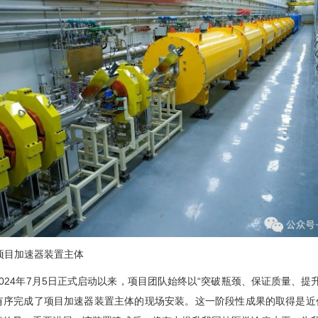
FE项目加速器装置主体
2024年7月5日正式启动以来，项目团队始终以“突破瓶颈、保证质量、
有序完成了项目加速器装置主体的现场安装。这一阶段性成果的取得是近