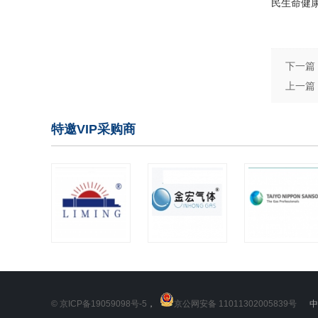
民生命健
下一篇
上一篇
特邀VIP采购商
© 京ICP备19059098号-5
，
京公网安备 11011302005839号
中国