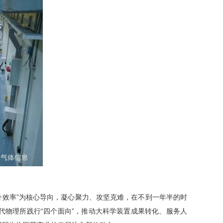
提升效率”为核心导向，凝心聚力、攻坚克难，在不到一年半的时
代物理所践行“四个面向”，推动大科学装置成果转化、服务人