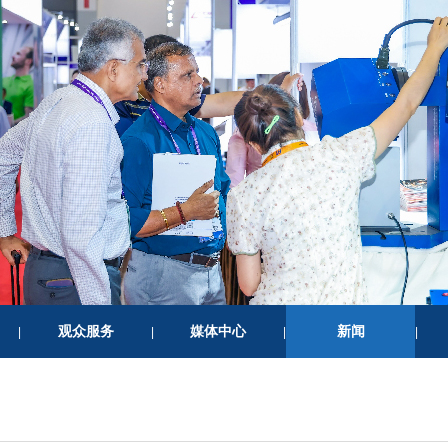
观众服务
媒体中心
新闻
|
|
|
|