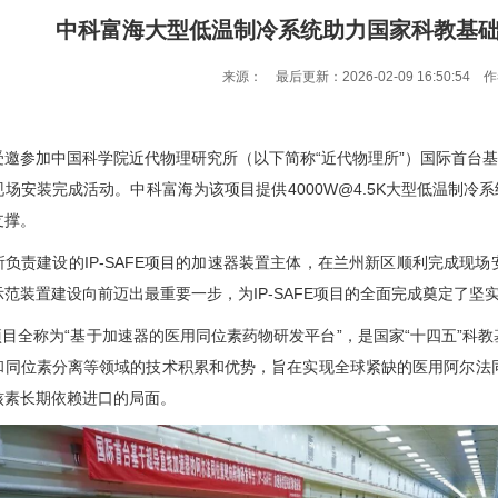
中科富海大型低温制冷系统助力国家科教基础设
来源： 最后更新：2026-02-09 16:50:54
邀参加中国科学院近代物理研究所（以下简称“近代物理所”）国际首台基于
场安装完成活动。中科富海为该项目提供4000W@4.5K大型低温制冷系
支撑。
所负责建设的IP-SAFE项目的加速器装置主体，在兰州新区顺利完成现
范装置建设向前迈出最重要一步，为IP-SAFE项目的全面完成奠定了坚
FE项目全称为“基于加速器的医用同位素药物研发平台”，是国家“十四五
和同位素分离等领域的技术积累和优势，旨在实现全球紧缺的医用阿尔法同位
核素长期依赖进口的局面。