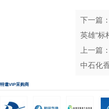
下一篇
英雄”标
上一篇
中石化
特邀VIP采购商