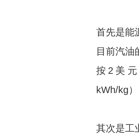
首先是能
目前汽油
按2美元
kWh/
其次是工