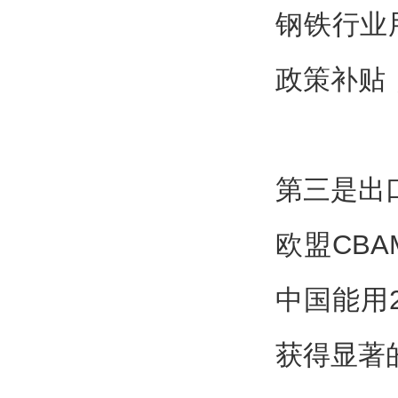
钢铁行业
政策补贴
第三是出
欧盟CB
中国能用
获得显著的