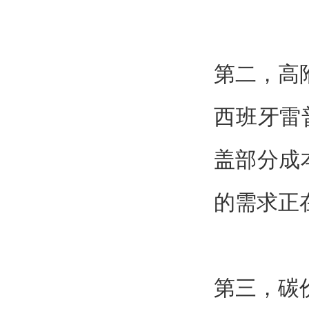
第二，高
西班牙雷
盖部分成
的需求正
第三，碳