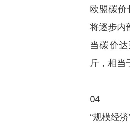
欧盟碳价
将逐步内部
当碳价达到
斤，相当
04
“规模经济