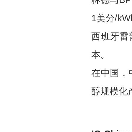
1美分/k
西班牙雷
本。
在中国，
醇规模化