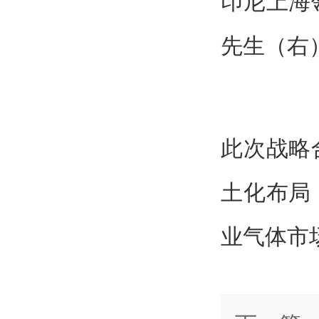
印尼上海
先生（右
此次战略
土化布局
业气体市