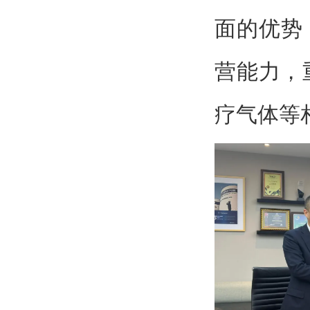
面的优势，
营能力，
疗气体等