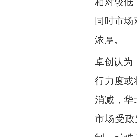
相对较低
同时市场
浓厚。
卓创认为
行力度或
消减，华
市场受政