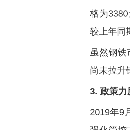
格为338
较上年同期
虽然钢铁
尚未拉升
3. 政策
2019