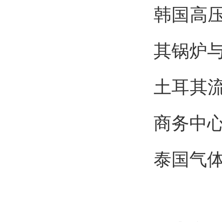
韩国
其锅炉
土
商务中
泰国气