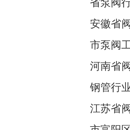
省泵阀
安
市泵阀
河
钢管行
江
市富阳