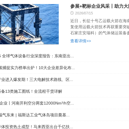
参展+靶标企业风采丨助力大国

2026/07/15
近日，长征十号乙运载火箭在海
复使用运载火箭技术再获重要突
石家庄安瑞科）的气体储运装备参
查看详情>>
036 全球气体设备行业深度报告：东南亚出...
球碳捕捉实力榜单出炉！10大企业差异化布...
业进入爆发期！三大电解技术路线、区...
必备13类施工图纸！全流程干货详解
业丨河南开利空分两套12000Nm³/h空...
福气东来 | 福斯达工业气体岛项目奠基...
体投资热土成型！马来西亚出台千亿扶...