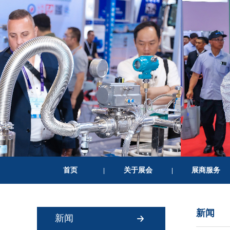
首页
关于展会
展商服务
|
|
新闻
新闻