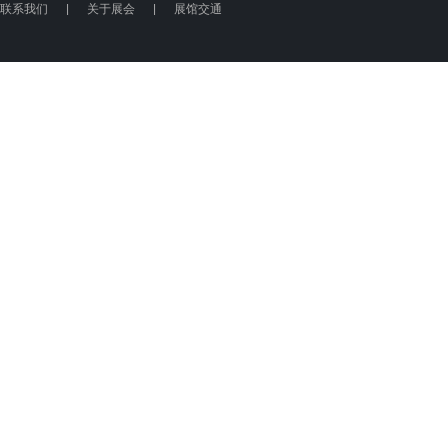
联系我们
|
关于展会
|
展馆交通