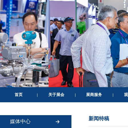
首页
关于展会
展商服务
观
|
|
|
新闻特稿
媒体中心