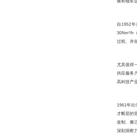
驱和领军
自195
30Nm³
过程。并
尤其值得
供应服务
高科技产
1961
才断层的
改制、搬
深刻洞察