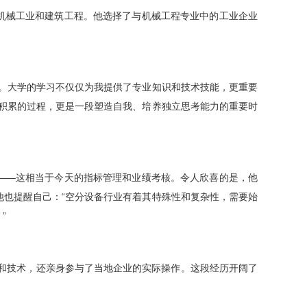
机械工业和建筑工程。他选择了与机械工程专业中的工业企业
识。大学的学习不仅仅为我提供了专业知识和技术技能，更重要
识积累的过程，更是一段塑造自我、培养独立思考能力的重要时
——这相当于今天的指标管理和业绩考核。令人欣喜的是，他
他也提醒自己：“空分设备行业有着其特殊性和复杂性，需要始
”
念和技术，还亲身参与了当地企业的实际操作。这段经历开阔了