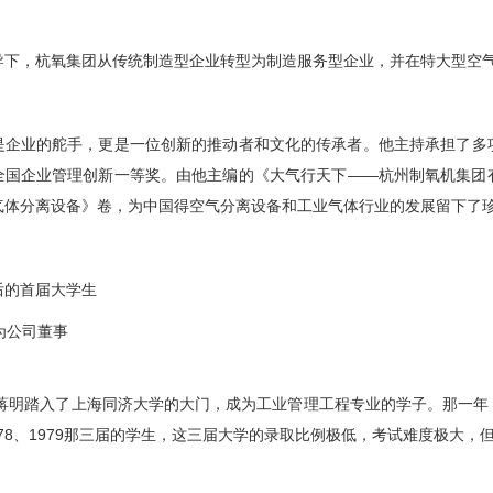
导下，杭氧集团从传统制造型企业转型为制造服务型企业，并在特大型空
是企业的舵手，更是一位创新的推动者和文化的传承者。他主持承担了多
全国企业管理创新一等奖。由他主编的《大气行天下——杭州制氧机集团
气体分离设备》卷，为中国得空气分离设备和工业气体行业的发展留下了
后的首届大学生
为公司董事
年，蒋明踏入了上海同济大学的大门，成为工业管理工程专业的学子。那一
1978、1979那三届的学生，这三届大学的录取比例极低，考试难度极大