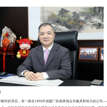
明
华都市的背后，有一家在1950年就建厂的老牌国企并极具影响力的公司