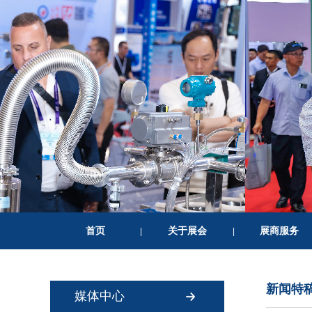
首页
关于展会
展商服务
|
|
新闻特
媒体中心