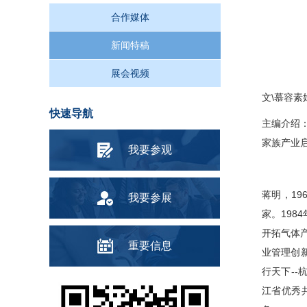
合作媒体
新闻特稿
展会视频
文\慕容素
快速导航
主编介绍
家族产业
我要参观
蒋明，1
我要参展
家。198
开拓气体
重要信息
业管理创
行天下-
江省优秀