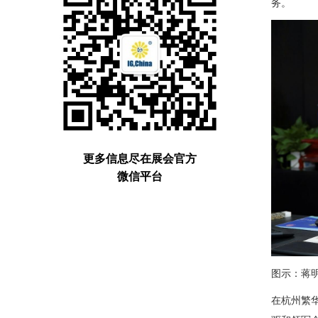
务。
更多信息尽在展会官方
微信平台
图示：蒋
在杭州繁