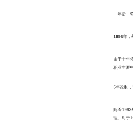
一年后，
1996年
由于十年
职业生涯
5年改制，
随着19
理。对于