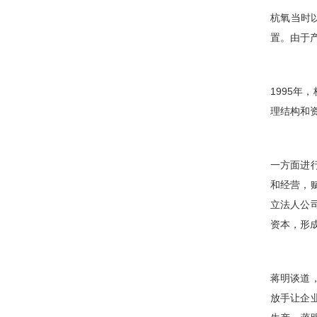
杭氧当时
置。由于
1995
理结构和
一方面进
和经营，
立法人公
资本，形
蒋明谈道
放手让企