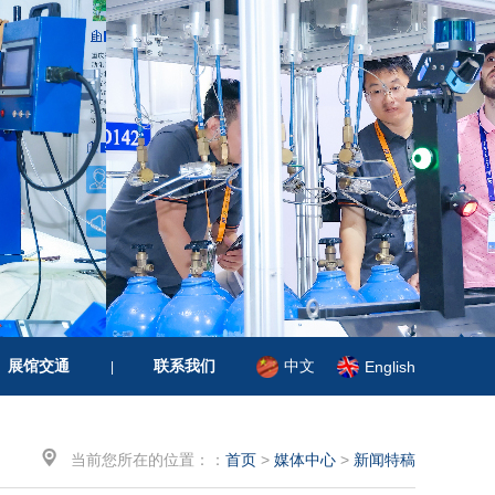
中文
展馆交通
联系我们
English
|

当前您所在的位置：：
首页
>
媒体中心
>
新闻特稿