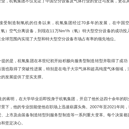
企业，杭氧集团不仅见证了中国空分设备及气体行业的变迁与发展，更在
2年接受制造制氧机的任务以来，杭氧集团经过70多年的发展，在中
/h（氧）空气分离设备，到现在11万Nm³/h（氧）特大型空分设备的
在全球范围内实现了大型和特大型空分设备市场占有率的领先地位。
一提的是，杭氧集团在本世纪初开始积极向服务型制造转型并取得了成功
方面也取得了突破性进展，特别是在电子大宗气体和超高纯度气体领域，
业的发展提供了坚实支撑。
年出生的蒋明，在大学毕业后即投身于杭氧集团，开启了他长达四十余年的
背景下，他的专业技能使他在职场上迅速崭露头角。2007年至2021年
迁、上市及由装备制造转型到服务型制造等一系列重大变革。每个决策都
力和坚定决心。