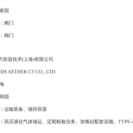
泰国
：阀门
：阀门
压力容器技术
(上海)有限公司
:DS AETHER CT CO., LTD.
海
韩国
：运输装备、储存容器
：高压液化气体储运、定期检验业务、加氢站配套设施、
TYPE