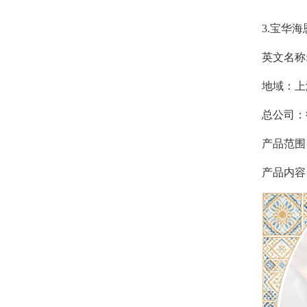
3.宝华
英文名称
地域：
上
总公司：
产品范围
产品内容