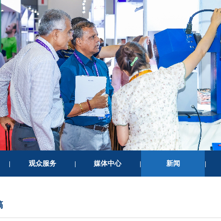
观众服务
媒体中心
新闻
|
|
|
|
稿