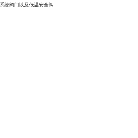
系统阀门以及低温安全阀