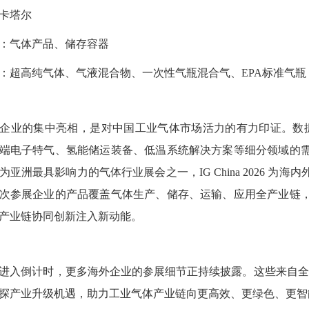
卡塔尔
：气体产品、储存容器
：
超高纯气体、气液混合物
、
一次性气瓶混合气
、
EPA标准气瓶
企业的集中亮相，是对中国工业气体市场活力的有力印证。数
端电子特气、氢能储运装备、低温系统解决方案等细分领域的
为亚洲最具影响力的气体行业展会之一，IG China 2026 
次参展企业的产品覆盖气体生产、储存、运输、应用全产业链
产业链协同创新注入新动能。
进入倒计时，更多海外企业的参展细节正持续披露。这些来自全
探产业升级机遇，助力工业气体产业链向更高效、更绿色、更智