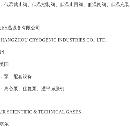
：低温截止阀、低温控制阀、低温止回阀、低温闸阀、低温充装
布朗低温设备有限公司
:HANGZHOU CRYOGENIC INDUSTRIES CO., LTD.
州
美国
：泵、配套设备
：离心泵、往复泵、透平膨胀机
IR SCIENTIFIC & TECHNICAL GASES
塔尔