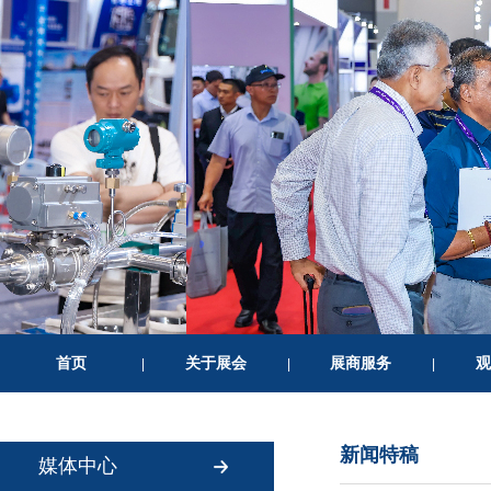
首页
关于展会
展商服务
观
|
|
|
新闻特稿
媒体中心