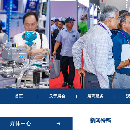
首页
关于展会
展商服务
观
|
|
|
新闻特稿
媒体中心