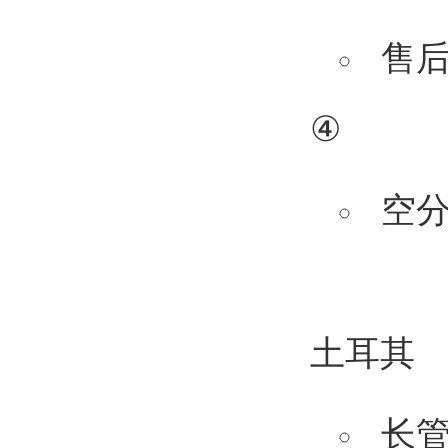
售
④
空
土耳其
长