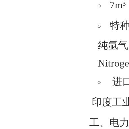
7m
特
纯氩气（H
Nitrog
进
印度工
工、电