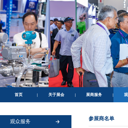
首页
关于展会
展商服务
观
|
|
|
参展商名单
观众服务