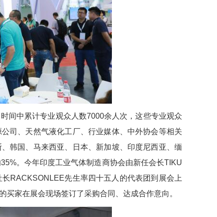
时间中累计专业观众人数7000余人次，这些专业观众
源公司、天然气液化工厂、行业媒体、中外协会等相关
斯、韩国、马来西亚、日本、新加坡、印度尼西亚、缅
5%。今年印度工业气体制造商协会由新任会长TIKU
长RACKSONLEE先生率四十五人的代表团到展会上
%的买家在展会现场签订了采购合同、达成合作意向。