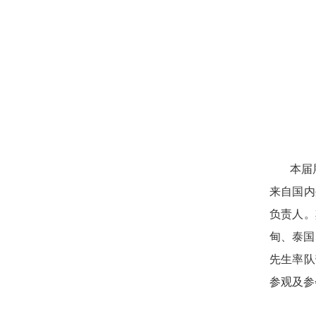
本届展会
来自国内
负责人。
甸、泰国
先生率队
参观及参