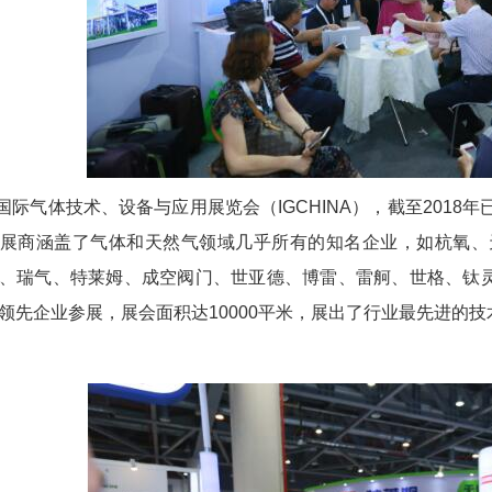
气体技术、设备与应用展览会（IGCHINA），截至2018
展商涵盖了气体和天然气领域几乎所有的知名企业，如杭氧、
、瑞气、特莱姆、成空阀门、世亚德、博雷、雷舸、世格、钛灵
领先企业参展，展会面积达10000平米，展出了行业最先进的技