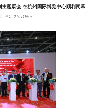
主题展会 在杭州国际博览中心顺利闭幕
 作者：佚名 浏览：6704次