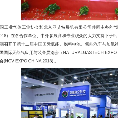
业气体工业协会和北京亚艾特展览有限公司共同主办的“第二
A 2018）在各合作单位、中外参展商和专业观众的大力支持下于
满召开了第十二届中国国际氢能、燃料电池、氢能汽车与加氢站展览暨高
国国际天然气应用与装备展览会（NATURALGASTECH EXP
NGV EXPO CHINA 2018) 。