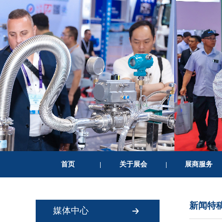
首页
关于展会
展商服务
|
|
新闻特
媒体中心