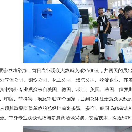
成功举办，首日专业观众人数就突破2500人，共两天的展出
外气体公司、钢铁公司、化工公司、燃气公司、物流企业、能
其中海外专业观众来自美国、德国、瑞士、英国、法国、俄罗
、印度、菲律宾、埃及等近20个国家，占到总体注册观众人数的3
带领其重要会员单位的总经理前来参观、参会。韩国iGas杂志社
会。中外专业观众现场与参展商洽谈采购、交流技术，有近50