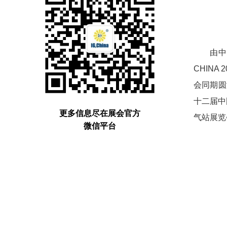
由中国工
CHIN
会同期圆
十二届中
更多信息尽在展会官方
气站展览会(
微信平台