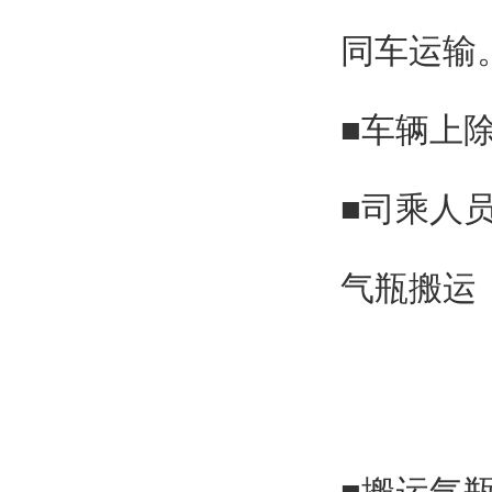
同车运输
■车辆上
■司乘人
气瓶搬运