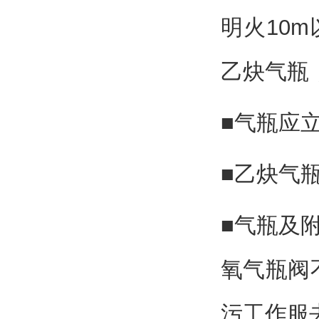
明火10
乙炔气瓶
■气瓶应
■乙炔气
■气瓶及
氧气瓶阀
污工作服