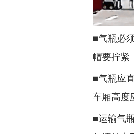
■气瓶必
帽要拧紧
■气瓶应
车厢高度
■运输气