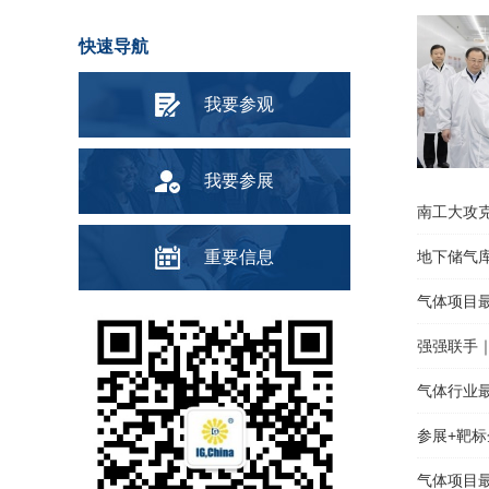
快速导航
我要参观
我要参展
南工大攻克
重要信息
地下储气库
气体项目
强强联手｜
气体行业
参展+靶标
气体项目