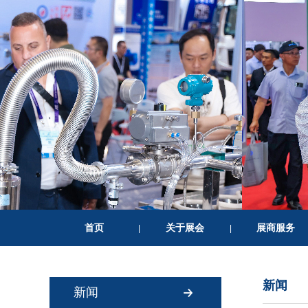
首页
关于展会
展商服务
|
|
新闻
新闻