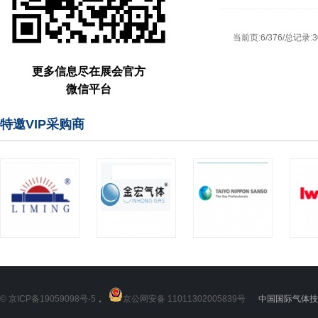
当前页:6/376/总记录:3
更多信息尽在展会官方
微信平台
特邀VIP采购商
© 京ICP备19059098号-5
，
京公网安备 11011302005839号
中国国际气体技术