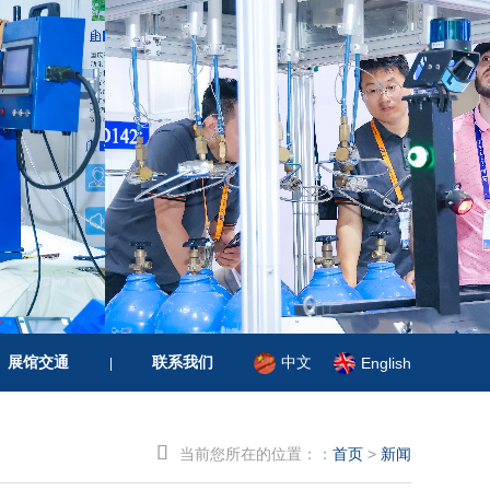
中文
展馆交通
联系我们
English
|

当前您所在的位置：：
首页
>
新闻