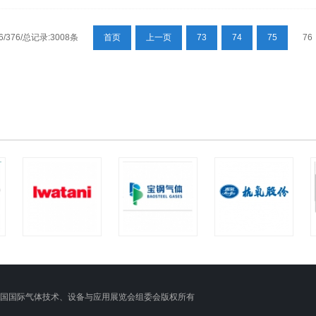
/376/总记录:3008条
首页
上一页
73
74
75
76
国际气体技术、设备与应用展览会组委会版权所有