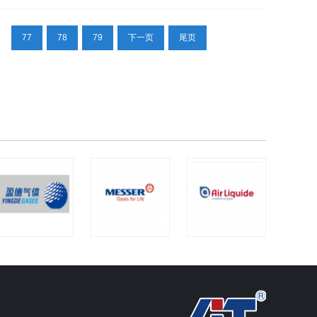
77
78
79
下一页
尾页