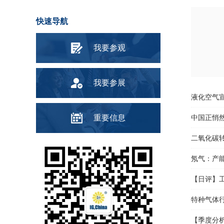
快速导航
我要参观
我要参展
液化空气
重要信息
中国正悄然
二氧化碳
氖气：产
【日评】
特种气体
【季度分析